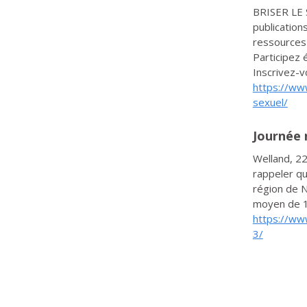
BRISER LE 
publication
ressources
Participez 
Inscrivez-v
https://ww
sexuel/
Journée 
Welland, 22
rappeler qu
région de N
moyen de 1,
https://www
3/