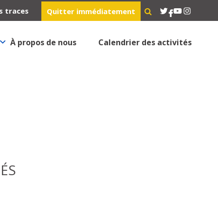
Twitter
YouTube
Instagra
s traces
Quitter immédiatement
Facebook
À propos de nous
Calendrier des activités
TÉS