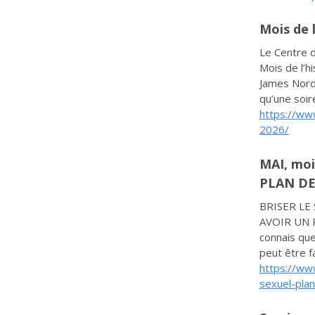
Mois de l
Le Centre 
Mois de l’hi
James Nord,
qu’une soir
https://www
2026/
MAI, moi
PLAN DE
BRISER LE
AVOIR UN P
connais quel
peut être fa
https://ww
sexuel-plan