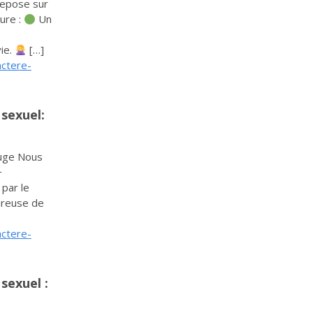
epose sur
lure :
Un
vie.
[…]
actere-
 sexuel:
uge Nous
+
par le
oureuse de
actere-
sexuel :