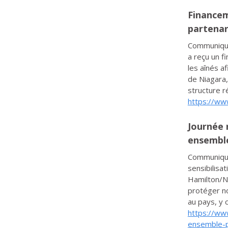
Financem
partenar
Communiqué
a reçu un 
les aînés a
de Niagara,
structure r
https://ww
Journée n
ensembl
Communiqué
sensibilisa
Hamilton/Ni
protéger n
au pays, y 
https://www
ensemble-