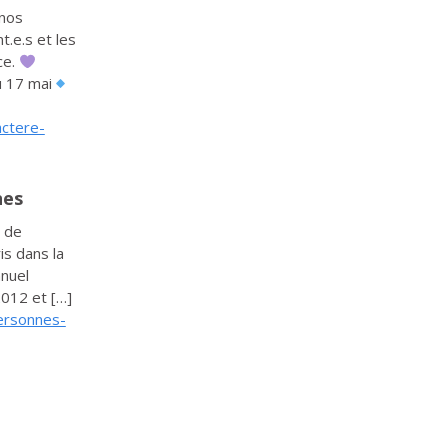
 nos
t.e.s et les
ce.
u 17 mai
actere-
nes
l de
is dans la
nnuel
2012 et […]
personnes-