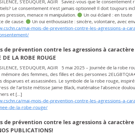
SILENCE, S’EDUQUER, AGIR Saviez-vous que le consentement r
tiels? Le consentement n’est jamais optionnel! Il doit toujours inc
 sans pression, menace ni manipulation.
Un oui éclairé : en toute
ce de cause.
Un oui enthousiaste : sincère, volontaire, avec en
w.cschn.ca/mai-mois-de-prevention-contre-les-agressions-a-car
consentement/
s de prévention contre les agressions à caractère
 DE LA ROBE ROUGE
SILENCE, S’EDUQUER, AGIR 5 mai 2025 – Journée de la robe ro
a mémoire des femmes, des filles et des personnes 2ELGBTQIA
 disparues et assassinées. Le symbole de la robe rouge, inspiré 
ess de l’artiste métisse Jaime Black, matérialise l’absence doul
hers et […]
w.cschn.ca/mai-mois-de-prevention-contre-les-agressions-a-car
rnee-de-la-robe-rouge/
s de prévention contre les agressions à caractère 
NOS PUBLICATIONS!