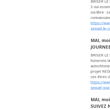
BRISER LE 
3 oui essen
oui libre :
connaissan
https://ww
sexuel-le-
MAI, moi
JOURNEE
BRISER LE 
honorons l
autochtones
projet REDr
ces êtres c
https://ww
sexuel-jou
MAI, moi
SUIVEZ 