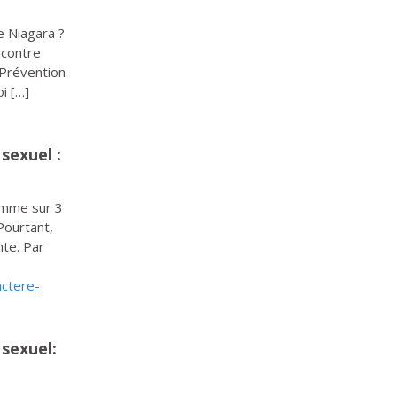
e Niagara ?
ncontre
Prévention
i […]
sexuel :
emme sur 3
Pourtant,
nte. Par
actere-
 sexuel: