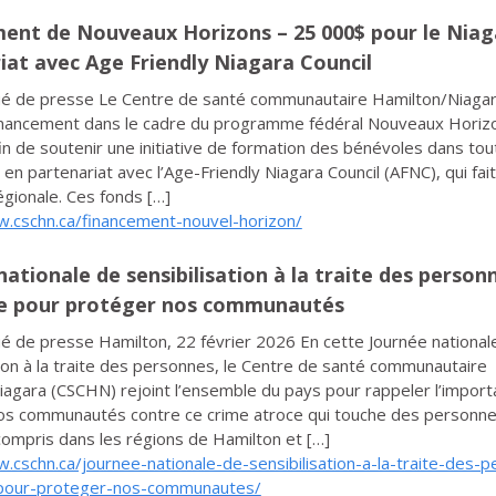
ent de Nouveaux Horizons – 25 000$ pour le Niag
iat avec Age Friendly Niagara Council
 de presse Le Centre de santé communautaire Hamilton/Niaga
financement dans le cadre du programme fédéral Nouveaux Horiz
fin de soutenir une initiative de formation des bénévoles dans tou
 en partenariat avec l’Age-Friendly Niagara Council (AFNC), qui fait
égionale. Ces fonds […]
w.cschn.ca/financement-nouvel-horizon/
ationale de sensibilisation à la traite des personn
e pour protéger nos communautés
 de presse Hamilton, 22 février 2026 En cette Journée national
tion à la traite des personnes, le Centre de santé communautaire
agara (CSCHN) rejoint l’ensemble du pays pour rappeler l’impor
os communautés contre ce crime atroce qui touche des personne
compris dans les régions de Hamilton et […]
.cschn.ca/journee-nationale-de-sensibilisation-a-la-traite-des-
pour-proteger-nos-communautes/