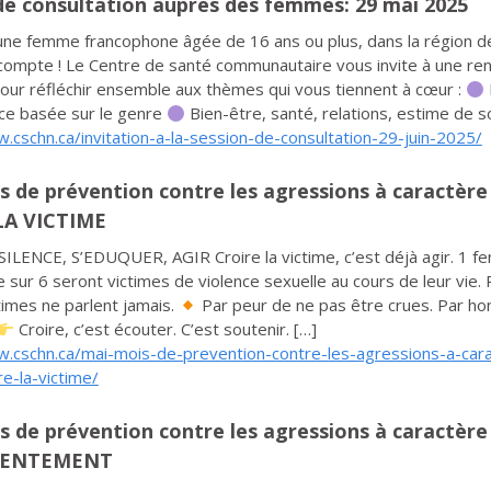
de consultation auprès des femmes: 29 mai 2025
une femme francophone âgée de 16 ans ou plus, dans la région d
compte ! Le Centre de santé communautaire vous invite à une re
pour réfléchir ensemble aux thèmes qui vous tiennent à cœur :
nce basée sur le genre
Bien-être, santé, relations, estime de so
.cschn.ca/invitation-a-la-session-de-consultation-29-juin-2025/
s de prévention contre les agressions à caractère 
LA VICTIME
ILENCE, S’EDUQUER, AGIR Croire la victime, c’est déjà agir. 1 f
sur 6 seront victimes de violence sexuelle au cours de leur vie. 
times ne parlent jamais.
Par peur de ne pas être crues. Par ho
Croire, c’est écouter. C’est soutenir. […]
w.cschn.ca/mai-mois-de-prevention-contre-les-agressions-a-car
re-la-victime/
s de prévention contre les agressions à caractère
SENTEMENT