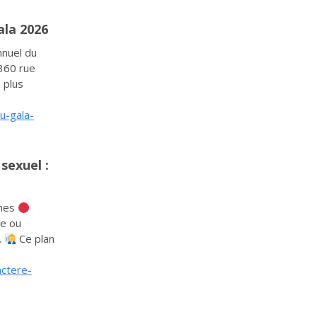
ala 2026
nnuel du
 360 rue
 plus
u-gala-
sexuel :
imes
e ou
.
Ce plan
actere-