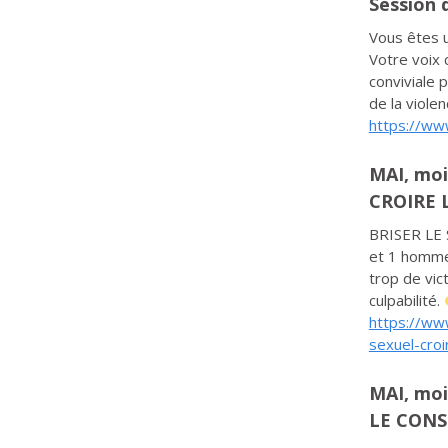
Session 
Vous êtes 
Votre voix 
conviviale 
de la viole
https://www
MAI, moi
CROIRE 
BRISER LE S
et 1 homme 
trop de vic
culpabilité.
https://ww
sexuel-croi
MAI, moi
LE CON