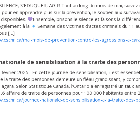
SILENCE, S’EDUQUER, AGIR Tout au long du mois de mai, suivez
s pour en apprendre plus sur la prévention, le soutien aux survivan
 disponibles.
Ensemble, brisons le silence et faisons la différen
également à la
Semaine des victimes d’actes criminels du 11 a
ous […]
w.cschn.ca/mai-mois-de-prevention-contre-les-agressions-a-car
nationale de sensibilisation à la traite des person
 février 2025 En cette journée de sensibilisation, il est essentie
e la traite des personnes demeure un fléau grandissant, y compr
iagara. Selon Statistique Canada, l’Ontario a enregistré un taux a
6 affaire de traite de personnes pour 100 000 habitants entre 
.cschn.ca/journee-nationale-de-sensibilisation-a-la-traite-des-