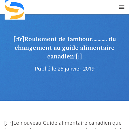
Skip
to
content
[:fr]Roulement de tambour……….. du
changement au guide alimentaire
canadien![:]
Publié le
25 janvier 2019
[:fr]Le nouveau Guide alimentaire canadien que