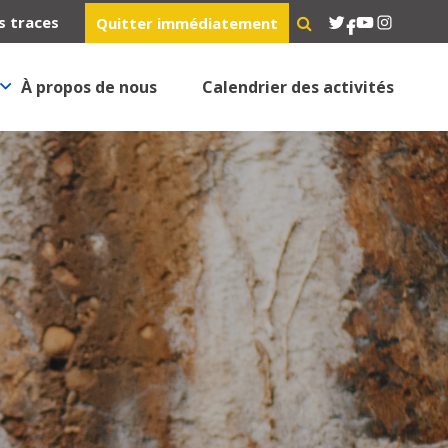
Twitter
YouTube
Instagra
s traces
Quitter immédiatement
Facebook
À propos de nous
Calendrier des activités