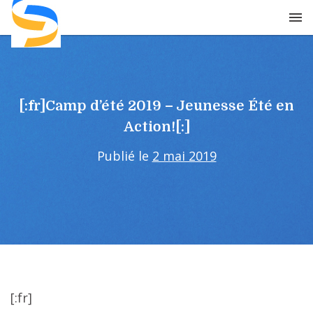
Skip
to
content
[:fr]Camp d’été 2019 – Jeunesse Été en
Action![:]
Publié le
2 mai 2019
[:fr]