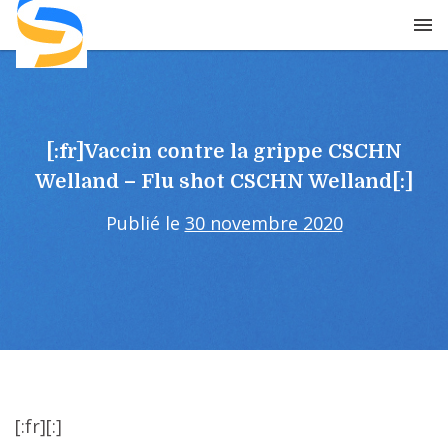
Skip
to
content
[:fr]Vaccin contre la grippe CSCHN
Welland – Flu shot CSCHN Welland[:]
Publié le
30 novembre 2020
[:fr]
[:]