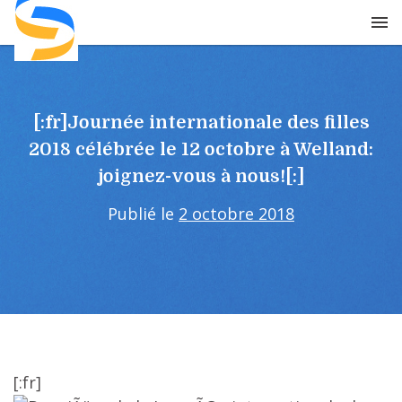
Skip
to
content
[:fr]Journée internationale des filles
2018 célébrée le 12 octobre à Welland:
joignez-vous à nous![:]
Publié le
2 octobre 2018
[:fr]