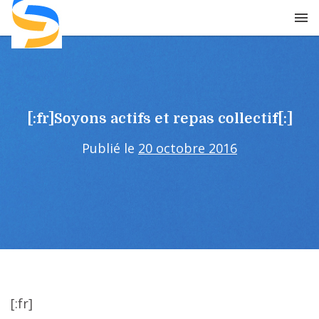
Skip
to
content
[:fr]Soyons actifs et repas collectif[:]
Publié le
20 octobre 2016
[:fr]